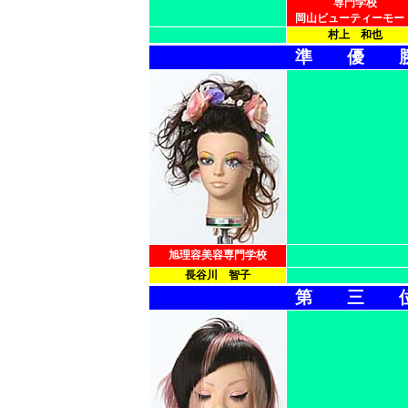
専門学校
岡山ビューティーモー
村上 和也
準 優 
旭理容美容専門学校
長谷川 智子
第 三 