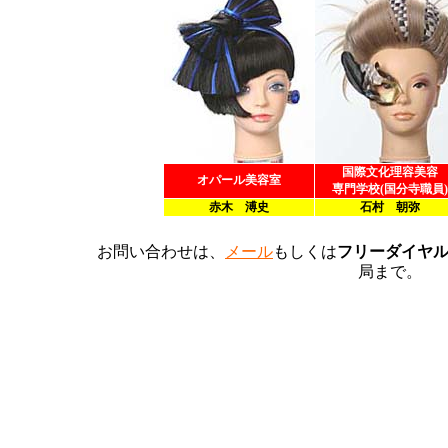
国際文化理容美容
オパール美容室
専門学校(国分寺職員)
赤木 溥史
石村 朝弥
お問い合わせは、
メール
もしくは
フリーダイヤル
局まで。