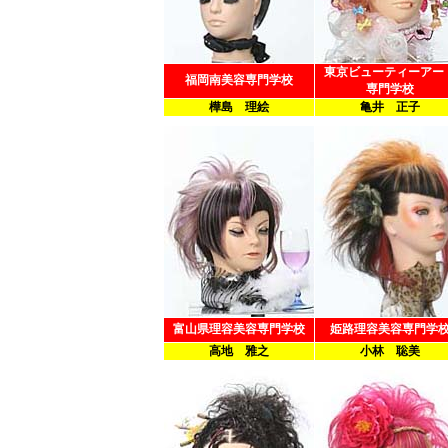
東京ビューティーアー
福岡南美容専門学校
専門学校
樺島 理絵
亀井 正子
富山県理容美容専門学校
姫路理容美容専門学
高地 雅之
小林 聡美