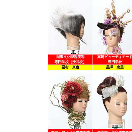
国際文化理容美容
高崎ビューティモー
専門学校（渋谷校）
専門学校
粟村 真也
黒澤 恵里