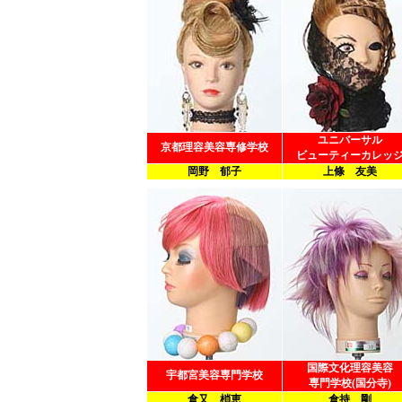
ユニバーサル
京都理容美容専修学校
ビューティーカレッ
岡野 郁子
上條 友美
国際文化理容美容
宇都宮美容専門学校
専門学校(国分寺)
倉又 梢恵
倉持 剛