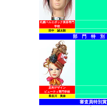
札幌ベルエポック美容専門
学校
田中 誠太朗
部 門 特 別
足利デザイン
ビューティ専門学校
長谷川 美奈
審査員特別賞