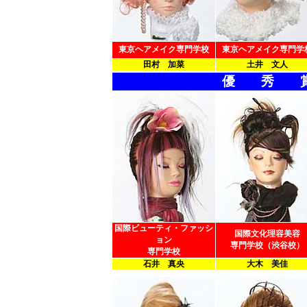
東京ヘアメイク専門学校
東京ヘアメイク専門学
田村 加菜
土井 文人
優 秀 
国際ビューティ・ファッシ
国際文化理容美容
ョン
専門学校（渋谷校）
専門学校
石井 真央
大木 美佳