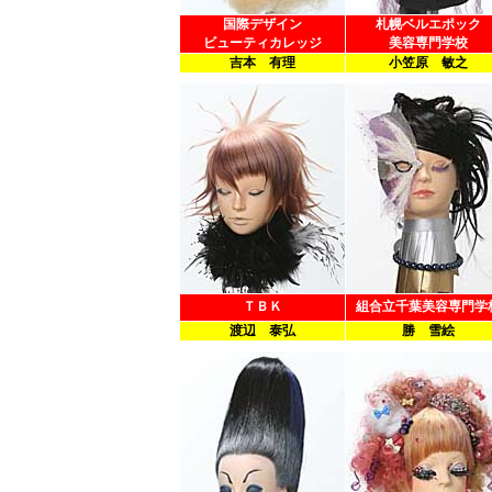
国際デザイン
札幌ベルエポック
ビューティカレッジ
美容専門学校
吉本 有理
小笠原 敏之
ＴＢＫ
組合立千葉美容専門学
渡辺 泰弘
勝 雪絵