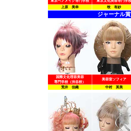
東京ヘアメイク専門学校
東京文化美容専門学
上原 美幸
牧 有紗
ジャーナル賞
国際文化理容美容
美容室ソフィア
専門学校（渋谷校）
荒井 佳織
中村 英美