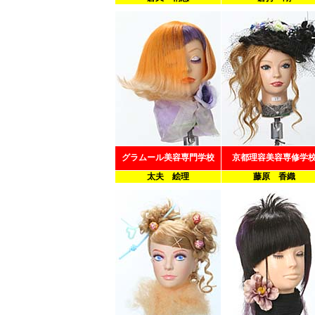
グラムール美容専門学校
京都理容美容専修学
太夫 絵理
藤原 香織